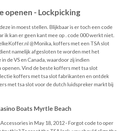
te openen - Lockpicking
 deze in moest stellen. Blijkbaar is er toch een code
aar ik kan er geen kant mee op . code 000 werkt niet.
 WelkeKoffer.nl @Monika, koffers met een TSA slot
dient namelijk afgesloten te worden met het
e in de VS en Canada, waardoor zij indien
 openen. Vind de beste koffers met tsa slot
electie koffers met tsa slot fabrikanten en ontdek
s met tsa slot voor de dutch luidspreker markt bij
 Casino Boats Myrtle Beach
Accessories in May 18, 2012 · Forgot code to oper