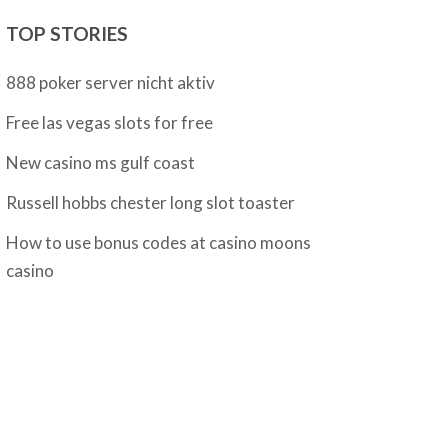
TOP STORIES
888 poker server nicht aktiv
Free las vegas slots for free
New casino ms gulf coast
Russell hobbs chester long slot toaster
How to use bonus codes at casino moons
casino