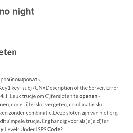
no night
geten
 разблокировать,…
ey1.key -subj /CN=Description of the Server. Error
.4.1. Leuk trucje om Cijfersloten te
openen
-
enen, code cijferslot vergeten, combinatie slot
ken zonder combinatie.Deze sloten zijn van niet erg
t simpele trucje. Erg handig voor als je je cijfer
ty
Levels Under ISPS
Code
?