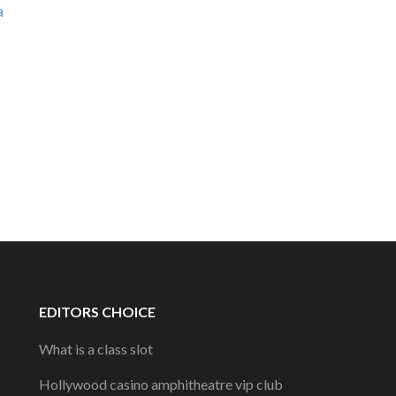
a
EDITORS CHOICE
What is a class slot
Hollywood casino amphitheatre vip club