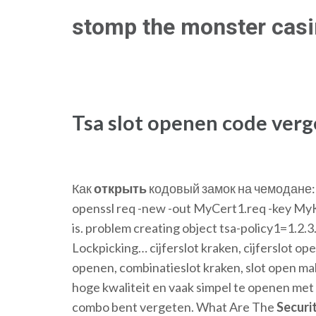
Skip
stomp the monster casi
to
content
(Press
Enter)
Tsa slot openen code ver
Как
открыть
кодовый замок на чемодане:
openssl req -new -out MyCert1.req -key MyK
is. problem creating object tsa-policy1=1.2.3
Lockpicking… cijferslot kraken, cijferslot op
openen, combinatieslot kraken, slot open ma
hoge kwaliteit en vaak simpel te openen met di
combo bent vergeten. What Are The
Securi