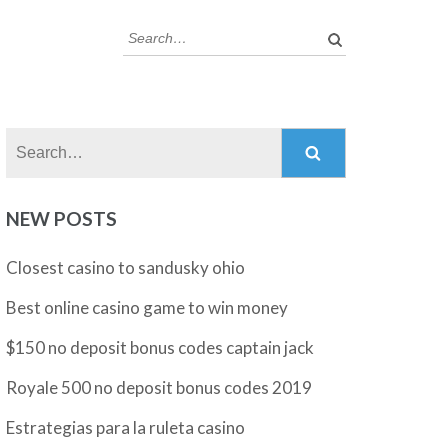
Search:
Search:
NEW POSTS
Closest casino to sandusky ohio
Best online casino game to win money
$150 no deposit bonus codes captain jack
Royale 500 no deposit bonus codes 2019
Estrategias para la ruleta casino