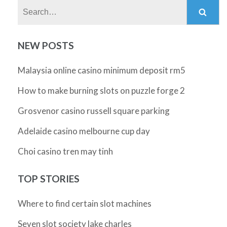
Search:
NEW POSTS
Malaysia online casino minimum deposit rm5
How to make burning slots on puzzle forge 2
Grosvenor casino russell square parking
Adelaide casino melbourne cup day
Choi casino tren may tinh
TOP STORIES
Where to find certain slot machines
Seven slot society lake charles