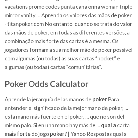
vacations promo codes punta cana onna woman triple
mirror vanity … Aprenda os valores das mãos de poker
- titanpoker.com No entanto, quando se trata do valor
das mãos de poker, em todas as diferentes versões, a
combinação mais forte das cartas é a mesma. Os
jogadores formam a sua melhor mão de poker possível
com algumas (ou todas) as suas cartas “pocket” e
algumas (ou todas) cartas "comunitárias".
Poker Odds Calculator
Aprende la jerarquía de las manos de
poker
Para
entender el significado de la mejor mano de poker, ...
es la mano más fuerte en el poker, ... que no son del
mismo palo. Si en una mano hay más de ...
qual a
carta
mais
forte
do jogo
poker
? | Yahoo Respostas qual a