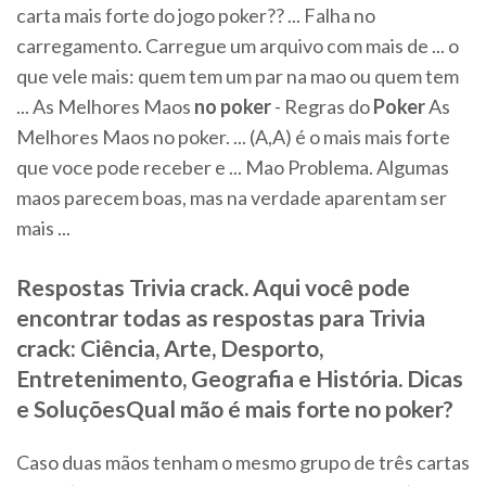
carta mais forte do jogo poker?? ... Falha no
carregamento. Carregue um arquivo com mais de ... o
que vele mais: quem tem um par na mao ou quem tem
... As Melhores Maos
no
poker
- Regras do
Poker
As
Melhores Maos no poker. ... (A,A) é o mais mais forte
que voce pode receber e ... Mao Problema. Algumas
maos parecem boas, mas na verdade aparentam ser
mais ...
Respostas Trivia crack. Aqui você pode
encontrar todas as respostas para Trivia
crack: Ciência, Arte, Desporto,
Entretenimento, Geografia e História. Dicas
e SoluçõesQual mão é mais forte no poker?
Caso duas mãos tenham o mesmo grupo de três cartas