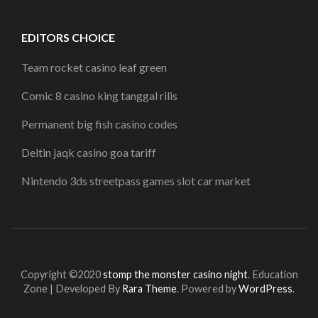
EDITORS CHOICE
Team rocket casino leaf green
Comic 8 casino king tanggal rilis
Permanent big fish casino codes
Deltin jaqk casino goa tariff
Nintendo 3ds streetpass games slot car market
Copyright ©2020
stomp the monster casino night
.
Education
Zone | Developed By
Rara Theme
. Powered by
WordPress
.