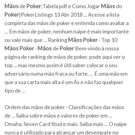
Mãos
de
Poker
:Tabela pdf e Como Jogar
Mãos
do
Poker
|PokerListings 13 Abr 2018 ... Acesse a lista
completa das mãos de poker e entenda como avaliar a
... Em mãos de poker, nenhum naipe é mais importante
ou vale mais que ... Ranking
Mãos Poker
- Top 10
Mãos Poker
-
Mãos
de
Poker
Bem-vindo à nossa
página de ranking de mãos de poker. pode aqui ver o
top ... mas mesmo assim é útil saber colocar o seu
adversário numa mão fraca ou forte. ... É uma mão em
que a sua carta mais alta é um Ás e não faz qualquer
tipo de ...
Ordem das mãos de poker - Classificações das mãos
de ... Saiba sobre mãos e valores de poker em ...
Omaha, Seven Card Stud e mais. Saiba mais ... O naipe
nunca é utilizado para alcançar um desempate no