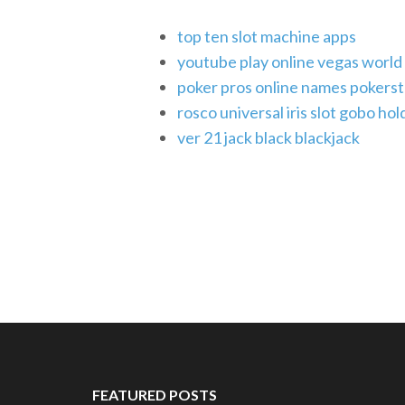
top ten slot machine apps
youtube play online vegas world
poker pros online names pokerst
rosco universal iris slot gobo hol
ver 21 jack black blackjack
FEATURED POSTS