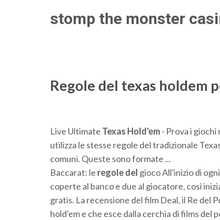
Skip
stomp the monster casi
to
content
(Press
Enter)
Regole del texas holdem 
Live Ultimate
Texas Hold'em
- Prova i giochi
utilizza le stesse regole del tradizionale Tex
comuni. Queste sono formate ...
Baccarat: le
regole
del
gioco
All'inizio di og
coperte al banco e due al giocatore, così inizia
gratis.
La recensione del film Deal, il Re del P
hold'em e che esce dalla cerchia di films del p